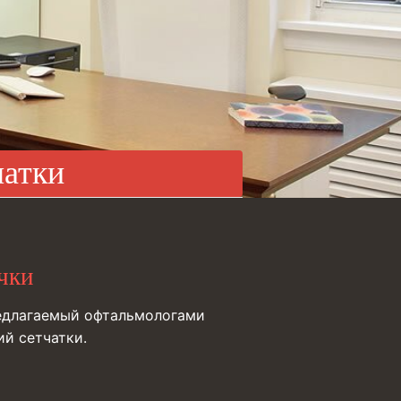
чатки
чки
предлагаемый офтальмологами
ий сетчатки.