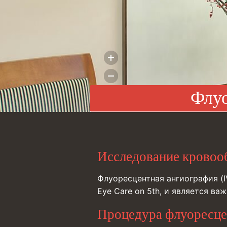
Флуо
Исследование кровооб
Флуоресцентная ангиография (I
Eye Care on 5th, и является в
Процедура флуоресце